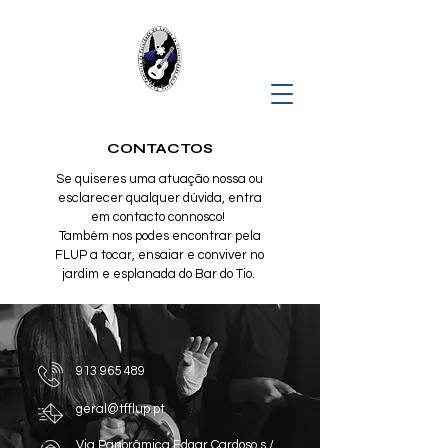
CONTACTOS
Se quiseres uma atuação nossa ou
esclarecer qualquer dúvida, entra
em contacto connosco!
Também nos podes encontrar pela
FLUP a tocar, ensaiar e conviver no
jardim e esplanada do Bar do Tio.
913 965 489
geral@tfflup.pt
Via Panorâmica Edgar Cardoso s /